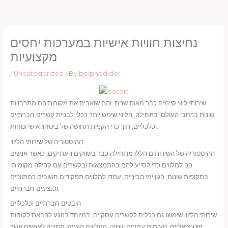
Skip
to
content
נחיצות חוויות אישיות במערכות יחסים
מקצועיות
/
Uncategorized
/ By
belphodider
שירותי ליווי קיימים כבר מאות שנים, והם שואבים את מקורותיהם מתרבויות
שונות ברחבי העולם. בתחילה, הליווי שימש יותר ככלי לבניית קשרים חברתיים
וכלכליים, תוך כדי הקניית תחושה של ביטחון אישי ונוחות.
ההיסטוריה של שירותי הליווי
ההיסטוריה של השירותים הללו מתחילה כבר בשווקים העתיקים, כאשר אנשים
פנו למלווים כדי לסייע להם בהתמצאות ובקשרים עם קהילה מקומית.
בתקופות שונות, כגון ימי הביניים, עמדו למלווים תפקידים חשובים כמתווכים
וכנציגים חברתיים.
היבטים חברתיים וכלכליים
שירותי הליווי שימשו גם ככלים לקשרים עסקיים, במיוחד בנוגע להבאת לקוחות
פוטנציאליים, טעימות עסקים ושיווק. המלווים העניקו תמיכה לאנשים אשר